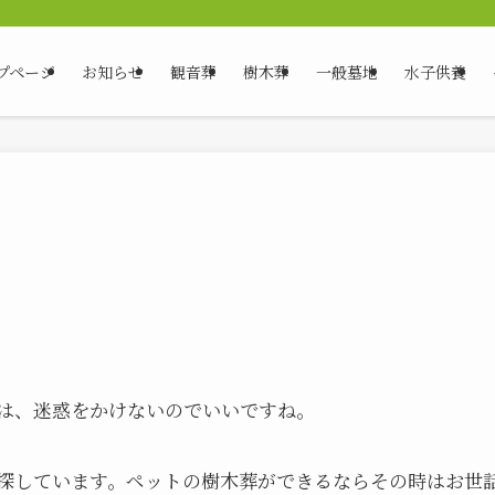
。
プページ
お知らせ
観音葬
樹木葬
一般墓地
水子供養
のは、迷惑をかけないのでいいですね。
を探しています。ペットの樹木葬ができるならその時はお世